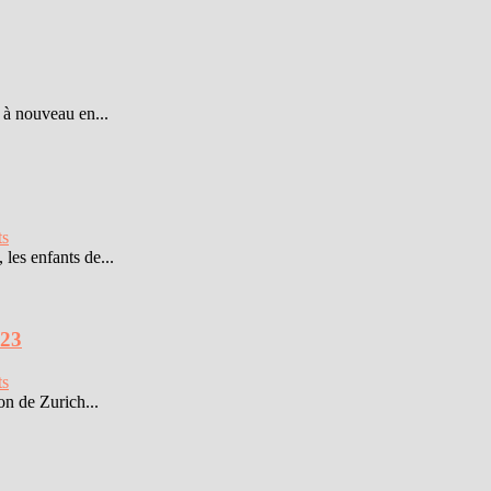
 à nouveau en...
ts
 les enfants de...
023
ts
n de Zurich...