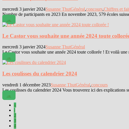
mercredi 3 janvier 2024
Susanne Thut
Général
,
concours
,
Chiffres et fai
Nombre de participants en 2023 En novembre 2023, 579 écoles suisses
→
Le Castor vous souhaite une année 2024 toute collorée
mercredi 3 janvier 2024
Susanne Thut
Général
Le Castor vous souhaite une année 2024 toute collorée ! Et voilà une 
→
Les coulisses du calendrier 2024
vendredi 1 décembre 2023
Susanne Thut
Général
,
concours
Les coulisses du calendrier 2024 Vous trouverez ici des explications su
→
«
‹
2
3
4