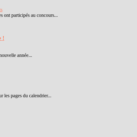
ts
 ont participés au concours...
 !
nouvelle année...
r les pages du calendrier...