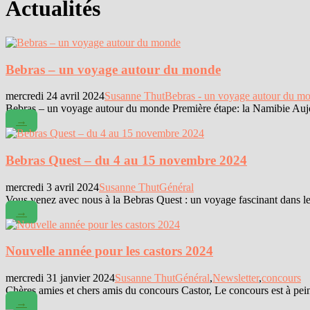
Actualités
Bebras – un voyage autour du monde
mercredi 24 avril 2024
Susanne Thut
Bebras - un voyage autour du m
Bebras – un voyage autour du monde Première étape: la Namibie Aujou
→
Bebras Quest – du 4 au 15 novembre 2024
mercredi 3 avril 2024
Susanne Thut
Général
Vous venez avec nous à la Bebras Quest : un voyage fascinant dans l
→
Nouvelle année pour les castors 2024
mercredi 31 janvier 2024
Susanne Thut
Général
,
Newsletter
,
concours
Chères amies et chers amis du concours Castor, Le concours est à pein
→