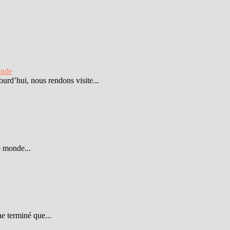
onde
rd’hui, nous rendons visite...
e monde...
e terminé que...