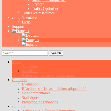
Crypter
Trafic: Optimiser
Toutes les ressources
complémentaire
Liens
Support
Search
for:
News
Actualités
newsletter
Articles sur le Castor Informatique
Concours
Évaluation
Réactions sur le castor informatique 2025
Vos commentaires
Statistiques
Protection des données
sur nous
Articles sur le Castor Informatique