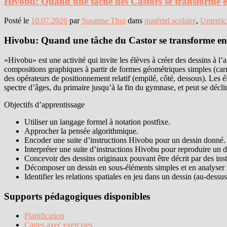
Hivobu: Quand une tâche des Castors se transforme 
Posté le
10.07.2026
par
Susanne Thut
dans
matériel scolaire
,
Unterric
Hivobu: Quand une tâche du Castor se transforme e
«Hivobu» est une activité qui invite les élèves à créer des dessins à l
compositions graphiques à partir de formes géométriques simples (carré, 
des opérateurs de positionnement relatif (empilé, côté, dessous). Les é
spectre d’âges, du primaire jusqu’à la fin du gymnase, et peut se décl
Objectifs d’apprentissage
Utiliser un langage formel à notation postfixe.
Approcher la pensée algorithmique.
Encoder une suite d’instructions Hivobu pour un dessin donné.
Interpréter une suite d’instructions Hivobu pour reproduire un
Concevoir des dessins originaux pouvant être décrit par des ins
Décomposer un dessin en sous-éléments simples et en analyser l
Identifier les relations spatiales en jeu dans un dessin (au-dessus
Supports pédagogiques disponibles
Planification
Cartes avec exercises