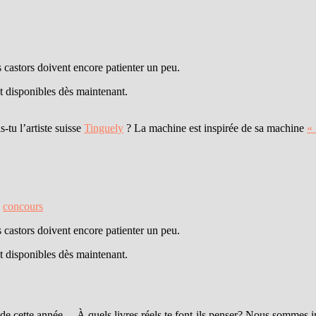
 castors doivent encore patienter un peu.
t disponibles dès maintenant.
tu l’artiste suisse
Tinguely
? La machine est inspirée de sa machine
«
,
concours
 castors doivent encore patienter un peu.
t disponibles dès maintenant.
s de cette année… À quels livres réels te font-ils penser? Nous sommes i