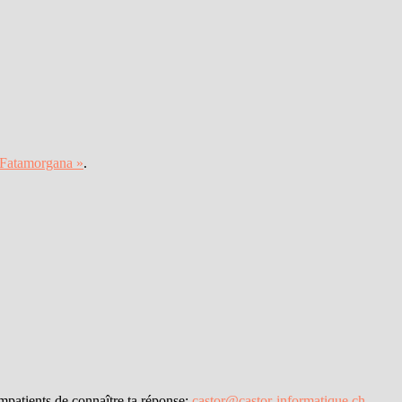
 Fatamorgana »
.
mpatients de connaître ta réponse:
castor@castor-informatique.ch
.