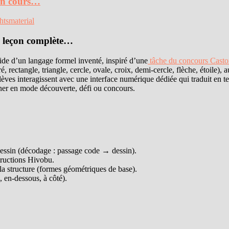
en cours…
htsmaterial
n leçon complète…
’aide d’un langage formel inventé, inspiré d’une
tâche du concours Casto
rectangle, triangle, cercle, ovale, croix, demi-cercle, flèche, étoile), a
lèves interagissent avec une interface numérique dédiée qui traduit en te
iner en mode découverte, défi ou concours.
 dessin (décodage : passage code → dessin).
tructions Hivobu.
a structure (formes géométriques de base).
, en-dessous, à côté).