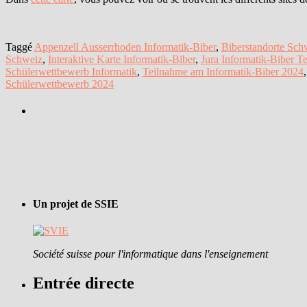
Taggé
Appenzell Ausserrhoden Informatik-Biber
,
Biberstandorte Sch
Schweiz
,
Interaktive Karte Informatik-Biber
,
Jura Informatik-Biber T
Schülerwettbewerb Informatik
,
Teilnahme am Informatik-Biber 2024
Schülerwettbewerb 2024
Un projet de SSIE
Société suisse pour l'informatique dans l'enseignement
Entrée directe