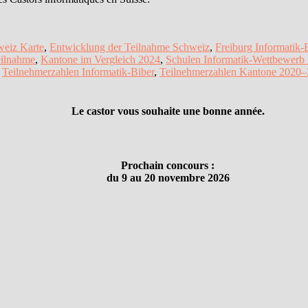
weiz Karte
,
Entwicklung der Teilnahme Schweiz
,
Freiburg Informatik
eilnahme
,
Kantone im Vergleich 2024
,
Schulen Informatik-Wettbewerb
,
Teilnehmerzahlen Informatik-Biber
,
Teilnehmerzahlen Kantone 2020
Le castor vous souhaite une bonne année.
Prochain concours :
du 9 au 20 novembre 2026