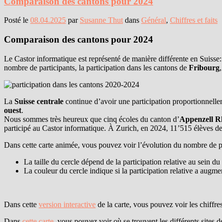
Comparaison des cantons pour 2024
Posté le
08.04.2025
par
Susanne Thut
dans
Général
,
Chiffres et faits
Comparaison des cantons pour 2024
Le Castor informatique est représenté de manière différente en Suiss
nombre de participants, la participation dans les cantons de
Fribourg
La
Suisse centrale
continue d’avoir une participation proportionnelle
ouest
.
Nous sommes très heureux que cinq écoles du canton d’
Appenzell R
participé au Castor informatique. À Zurich, en 2024, 11’515 élèves de
Dans cette carte animée, vous pouvez voir l’évolution du nombre de p
La taille du cercle dépend de la participation relative au sein du
La couleur du cercle indique si la participation relative a augm
Dans cette
version interactive
de la carte, vous pouvez voir les chiffre
Dans
cette carte
, vous pouvez voir où se trouvent les différents sites 