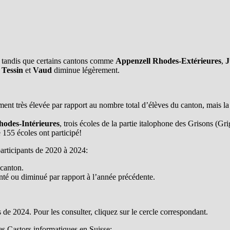
e: tandis que certains cantons comme
Appenzell Rhodes-Extérieures
,
J
,
Tessin
et
Vaud
diminue légèrement.
ment très élevée par rapport au nombre total d’élèves du canton, mais l
hodes-Intérieures
, trois écoles de la partie italophone des Grisons (Gr
 155 écoles ont participé!
articipants de 2020 à 2024:
 canton.
enté ou diminué par rapport à l’année précédente.
s de 2024. Pour les consulter, cliquez sur le cercle correspondant.
des Castors informatiques en Suisse: