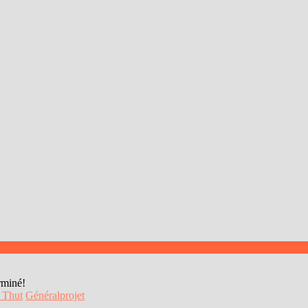
rminé!
 Thut
Général
projet