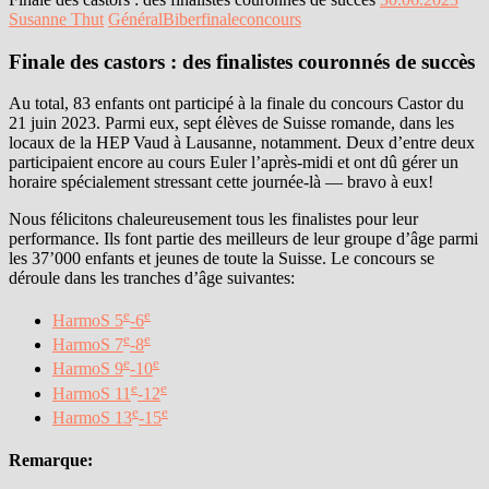
Susanne Thut
Général
Biberfinale
concours
Finale des castors : des finalistes couronnés de succès
Au total, 83 enfants ont participé à la finale du concours Castor du
21 juin 2023. Parmi eux, sept élèves de Suisse romande, dans les
locaux de la HEP Vaud à Lausanne, notamment. Deux d’entre deux
participaient encore au cours Euler l’après-midi et ont dû gérer un
horaire spécialement stressant cette journée-là — bravo à eux!
Nous félicitons chaleureusement tous les finalistes pour leur
performance. Ils font partie des meilleurs de leur groupe d’âge parmi
les 37’000 enfants et jeunes de toute la Suisse. Le concours se
déroule dans les tranches d’âge suivantes:
e
e
HarmoS 5
-6
e
e
HarmoS 7
-8
e
e
HarmoS 9
-10
e
e
HarmoS 11
-12
e
e
HarmoS 13
-15
Remarque: