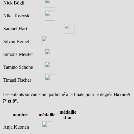
Nick Bögli
Nika Tosevski
Samuel Hari
Silvan Bernet
Simona Meister
Tamino Schöne
Timael Fischer
Les enfants suivants ont participé à la finale pour le degrés
HarmoS
e
e
7
et 8
.
médaille
nombre
médaille
d’or
Anja Kuonen