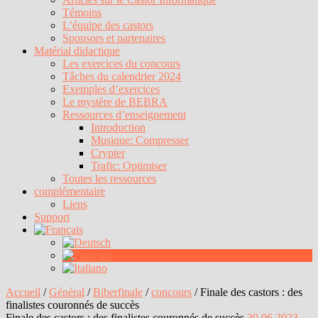
Témoins
L’équipe des castors
Sponsors et partenaires
Matérial didactique
Les exercices du concours
Tâches du calendrier 2024
Exemples d’exercices
Le mystère de BEBRA
Ressources d’enseignement
Introduction
Musique: Compresser
Crypter
Trafic: Optimiser
Toutes les ressources
complémentaire
Liens
Support
Accueil
/
Général
/
Biberfinale
/
concours
/
Finale des castors : des
finalistes couronnés de succès
Finale des castors : des finalistes couronnés de succès
30.06.2023