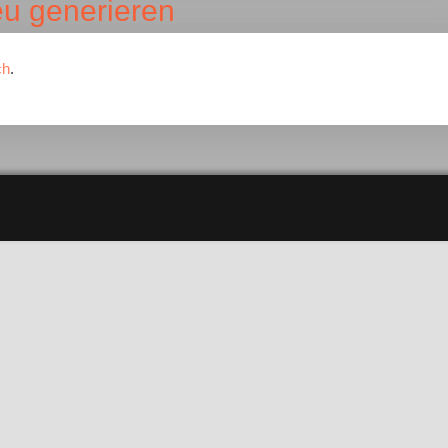
eu generieren
ch
.