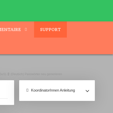
ENTAIRE
SUPPORT
(SuS)
(Deutsch) Passwörter neu generieren
KoordinatorInnen Anleitung