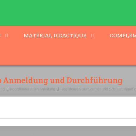
S
MATÉRIAL DIDACTIQUE
COMPLÉM
b Anmeldung und Durchführung
ung
KoordinatorInnen Anleitung
Registrieren der Schüler und Schülerinnnen 